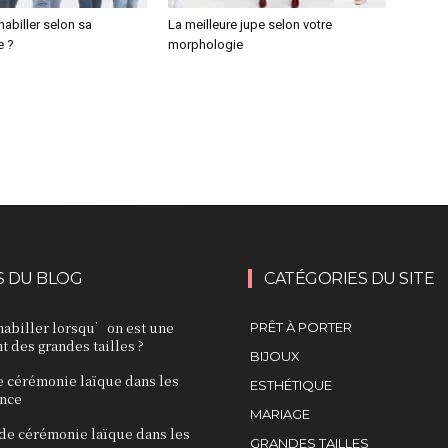
abiller selon sa
La meilleure jupe selon votre
e ?
morphologie
S DU BLOG
CATÉGORIES DU SITE
biller lorsqu’on est une
PRÊT À PORTER
 des grandes tailles ?
BIJOUX
e cérémonie laïque dans les
ESTHÉTIQUE
nce
MARIAGE
 de cérémonie laïque dans les
GRANDES TAILLES