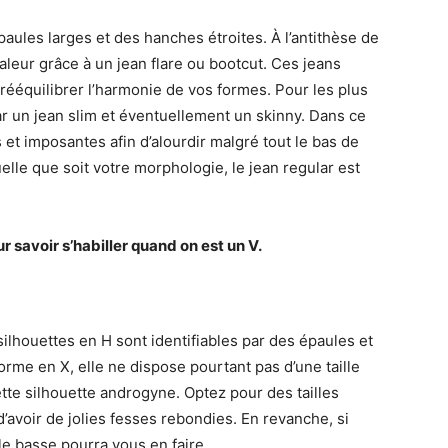
aules larges et des hanches étroites. À l’antithèse de
aleur grâce à un jean flare ou bootcut. Ces jeans
rééquilibrer l’harmonie de vos formes. Pour les plus
ar un jean slim et éventuellement un skinny. Dans ce
et imposantes afin d’alourdir malgré tout le bas de
elle que soit votre morphologie, le jean regular est
 savoir s’habiller quand on est un V.
ilhouettes en H sont identifiables par des épaules et
orme en X, elle ne dispose pourtant pas d’une taille
ette silhouette androgyne. Optez pour des tailles
’avoir de jolies fesses rebondies. En revanche, si
le basse pourra vous en faire