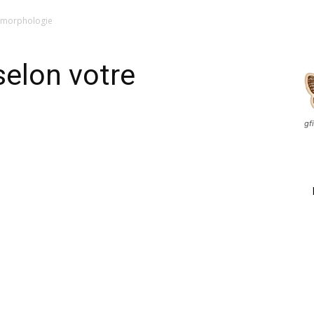
re morphologie
selon votre
gfi