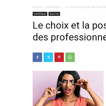
Accueil
esthétique
Le choix et la pose des faux ci
esthétique
faux cils
Le choix et la po
des professionn