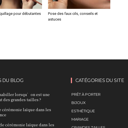
uillage pour débutantes
Pose des faux cils, conseils et
astuces
S DU BLOG
CATÉGORIES DU SITE
biller lorsqu’on est une
PRÊT À PORTER
 des grandes tailles ?
BIJOUX
e cérémonie laïque dans les
ESTHÉTIQUE
nce
MARIAGE
 de cérémonie laïque dans les
GRANDES TAILLES