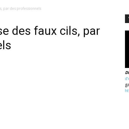
ls, par des professionnels
se des faux cils, par
els
D
d'
ga
ht